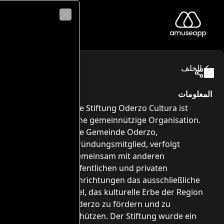
Close
Fondazione Oderzo Cultur
gidio Costantini gegründeten „Fucina degli Angeli“ stammt
Via Giuseppe Garibaldi, 80, 31046 Oderzo TV, Itali
للخلف
مسارات الجول
المعلومات
Die Stiftung Oderzo Cultura ist
eine gemeinnützige Organisation.
Die Gemeinde Oderzo,
Gründungsmitglied, verfolgt
gemeinsam mit anderen
öffentlichen und privaten
Einrichtungen das ausschließliche
Ziel, das kulturelle Erbe der Region
Oderzo zu fördern und zu
schützen. Der Stiftung wurde ein