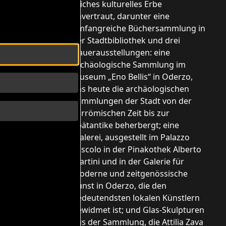
reiches kulturelles Erbe
anvertraut, darunter eine
umfangreiche Büchersammlung in
der Stadtbibliothek und drei
Dauerausstellungen: eine
h
archäologische Sammlung im
Museum „Eno Bellis“ in Oderzo,
das heute die archäologischen
Sammlungen der Stadt von der
vorrömischen Zeit bis zur
Spätantike beherbergt; eine
Malerei, ausgestellt im Palazzo
Foscolo in der Pinakothek Alberto
Martini und in der Galerie für
moderne und zeitgenössische
Kunst in Oderzo, die den
bedeutendsten lokalen Künstlern
gewidmet ist; und Glas-Skulpturen
aus der Sammlung, die Attilia Zava