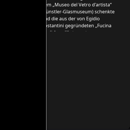
dem „Museo del Vetro d'artista“
(Künstler-Glasmuseum) schenkte
und die aus der von Egidio
Costantini gegründeten „Fucina
degli Angeli“ stammt.
مواعيد العمل
Einzeleintritt für den gesamten
Museumskomplex:
Via Giuseppe Garibaldi 65, 31046
Oderzo (TV), Italien
Palazzo Foscolo (Pinacoteca „Alberto
Martini“, GAMCO, Museum für
Glaskunst und Wechselausstellungen)
Dienstag bis Freitag: 10:00–13:00 Uhr
und 14:30–18:00 Uhr
Samstag und Sonntag: 15:00–19:00 Uhr
Archäologisches Museum Eno Bellis
Dienstag bis Freitag: 10:00–13:00 Uhr
und 14:30–18:00 Uhr