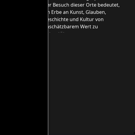
Der Besuch dieser Orte bedeutet,
ein Erbe an Kunst, Glauben,
Geschichte und Kultur von
unschätzbarem Wert zu
unterstützen.
مواعيد العمل
Täglich geöffnet von Montag bis
Sonntag von 9.30 bis 18.30 Uhr
Informationen zu außerordentlichen
Schließungen anlässlich von Festen
und Feiertagen finden Sie im
entsprechenden Bereich der Website
التذاكر
VOLLPASS (Kathedrale und Krypta,
Kirche S. Giorgio und
Diözesanmuseum) 10,00 €
SMART PASS (zwei Standorte Ihrer
Wahl) 7,00 €