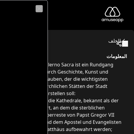
Close
Salerno Sacr
schichte und Kultur von unschätzbarem Wert zu unterstützen
Piazza Alfano I, 84121 Salerno SA, Itali
للخلف
مسارات الجول
المعلومات
Salerno Sacra ist ein Rundgang
durch Geschichte, Kunst und
Glauben, der die wichtigsten
kirchlichen Stätten der Stadt
vorstellen soll:
1) die Kathedrale, bekannt als der
Ort, an dem die sterblichen
Überreste von Papst Gregor VII
und dem Apostel und Evangelisten
Matthäus aufbewahrt werden;