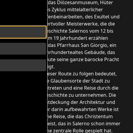
2) das Diözesanmuseum, Hüter
des Zyklus mittelalterlicher
Elfenbeinarbeiten, des Exultet und
wertvoller Meisterwerke, die die
Geschichte Salernos vom 12 bis
h
zum 19 Jahrhundert erzählen
3) das Pfarrhaus San Giorgio, ein
jahrhundertealtes Gebäude, das
heute seine ganze barocke Pracht
zeigt.
Dieser Route zu folgen bedeutet,
die Glaubensorte der Stadt zu
betreten und eine Reise durch die
Geschichte zu unternehmen. Die
Entdeckung der Architektur und
der darin aufbewahrten Werke ist
eine Reise, die das Christentum
preist, das in Salerno schon immer
eine zentrale Rolle gespielt hat.