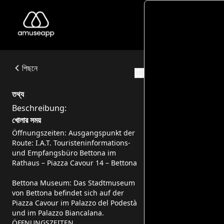
Bettona
Beschreibung:
Piazza Cavour 14, 06084 Bettona PG
পিছনে
ভ্রমণ পথ
তথ্য
Beschreibung:
খোলার সময়
Öffnungszeiten: Ausgangspunkt der
Route: I.A.T. Touristeninformations-
und Empfangsbüro Bettona im
Rathaus – Piazza Cavour 14 – Bettona
Bettona Museum: Das Stadtmuseum
von Bettona befindet sich auf der
Piazza Cavour im Palazzo del Podestà
und im Palazzo Biancalana.
ÖFFNUNGSZEITEN