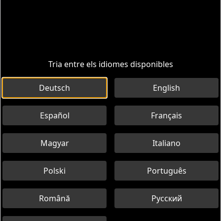
Tria entre els idiomes disponibles
Deutsch
English
Español
Français
Magyar
Italiano
Polski
Português
Română
Русский