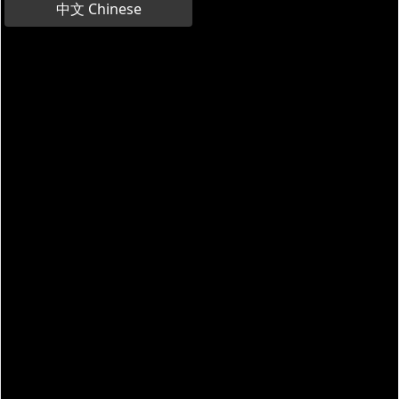
中文 Chinese
Xateja amb la teva guia virtual
Dialoga amb un xatbot basat en intel·ligència artificial
que respondrà totes les teves preguntes