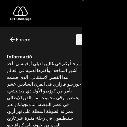
Scopriamo gli Uffizi! Un viaggio nell’arte - Per bambini
La Galleria degli Uffizi è uno dei musei più importanti del 
Museum: Galleria degli Uffizi
Interactive itinerary with audio guide - 0 points of interest
Enrere
Informació
مرحباً بكم في غاليريا ديلي أوفيتسي، أحد
أشهر المتاحف وأكثرها أهمية في العالم!
هذا القصر الاستثنائي، الذي صممه
جورجيو فازاري في القرن السادس عشر
بأمر من كوزيمو الأول دي ميديتشي،
يحتضن أرقى مجموعة من الفن الإيطالي
في عصر النهضة. أثناء تجولكم عبر
ممراته الطويلة المطلة على نهر أرنو،
ستنطلقون في رحلة مثيرة عبر تاريخ
الفن، من جيوتو إلى كارافاجيو.