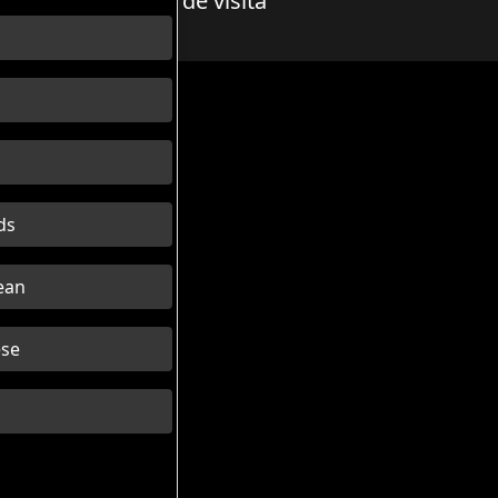
Recorregut de visita
s
h
ds
ean
se
й