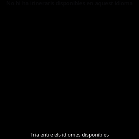
No hi ha itineraris disponibles en aquest idioma
mondo, pieno di storie, colori e meraviglie da scoprire. Dura
Galleria degli Uffizi
Tria entre els idiomes disponibles