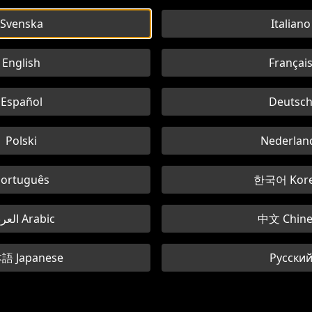
Svenska
Italiano
English
Françai
Español
Deutsc
Polski
Nederlan
ortuguês
한국어 Kor
العربية Arabic
中文 Chine
語 Japanese
Русски