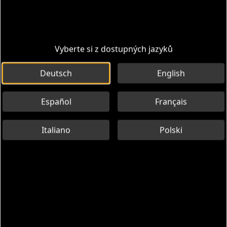
Už máte kód nebo QR kód? Klikněte zde pro přístup
Trasy
Informace
Vyberte si z dostupných jazyků
Deutsch
English
Español
Français
Italiano
Polski