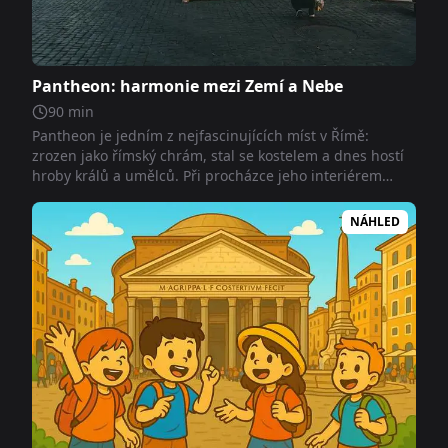
Pantheon: harmonie mezi Zemí a Nebe
90
min
Pantheon je jedním z nejfascinujících míst v Římě:
zrozen jako římský chrám, stal se kostelem a dnes hostí
hroby králů a umělců. Při procházce jeho interiérem
objevíte zajímavosti o jeho architektuře, velké kupoli,
otvoru do nebe a mnoha symbolech, které vyprávějí
NÁHLED
dvoutisíciletou historii.