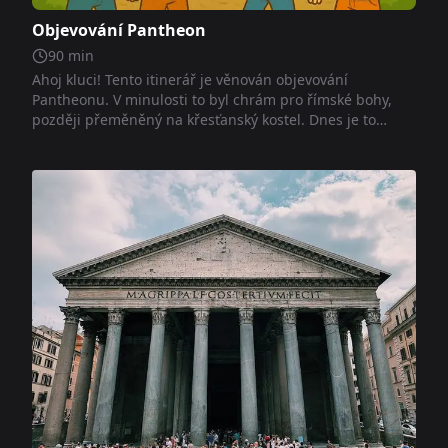
Objevování Pantheon
90
min
Ahoj kluci! Tento itinerář je věnován objevování
Pantheonu. V minulosti to byl chrám pro římské bohy,
později přeměněný na křesťanský kostel. Dnes je to
jedno z nejnavštěvovanějších míst v Římě. Při procházce
jeho interiérem objevíte zajímavosti o jeho architektuře,
velké kupoli, otvoru do nebe a mnoha symbolech, které
vyprávějí dvoutisíciletou historii.