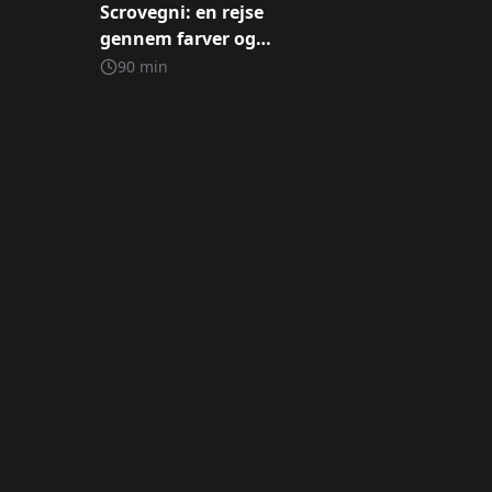
Scrovegni: en rejse
gennem farver og
malede historie
90
min