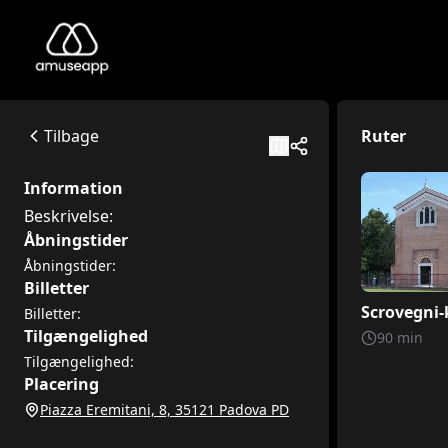
Cappella degli Scrovegni
Beskrivelse:
Piazza Eremitani, 8, 35121 Padova PD
Tilbage
Ruter
Available itineraries
Scrovegni-kapelle
Information
Oplev den ekstraordinære Cappella degli Scrovegni i Padova
Beskrivelse:
Cappella degli Scrovegni: en rejse gennem farver og malede
Åbningstider
Velkommen, små opdagelsesrejsende, til Scrovegni-kapellet. 
Åbningstider:
Billetter
Scrovegni-
Billetter:
Tilgængelighed
90
min
Tilgængelighed:
Placering
Piazza Eremitani, 8, 35121 Padova PD