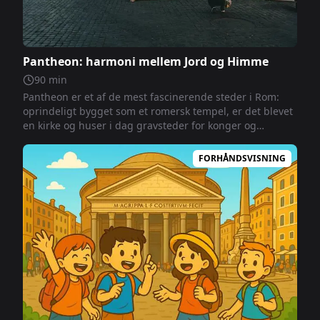
Pantheon: harmoni mellem Jord og Himme
90
min
Pantheon er et af de mest fascinerende steder i Rom:
oprindeligt bygget som et romersk tempel, er det blevet
en kirke og huser i dag gravsteder for konger og
kunstnere. Når du går rundt indeni, vil du opdage
interessante detaljer om dets arkitektur, den store
FORHÅNDSVISNING
kuppel, oculusen, der er åben mod himlen, og de mange
symboler, der fortæller to tusinde års historie.