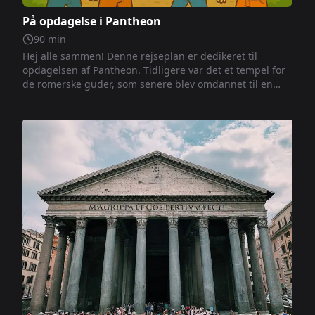
På opdagelse i Pantheon
90
min
Hej alle sammen! Denne rejseplan er dedikeret til
opdagelsen af Pantheon. Tidligere var det et tempel for
de romerske guder, som senere blev omdannet til en
kristen kirke. I dag er det et af de mest besøgte steder i
Rom. Når du går rundt indeni, vil du opdage
interessante detaljer om dets arkitektur, den store
kuppel, det åbne oculus mod himlen og de mange
symboler, der fortæller to tusinde års historie.