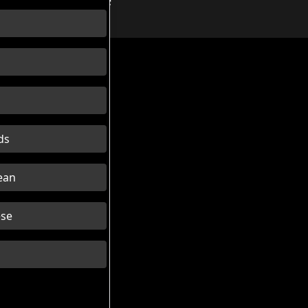
Besøgsrute
s
h
ds
ean
se
й