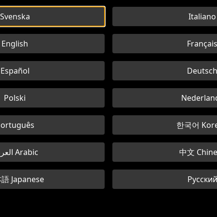
Svenska
Italiano
English
Françai
Español
Deutsc
Polski
Nederlan
ortuguês
한국어 Kor
العربية Arabic
中文 Chine
語 Japanese
Русски