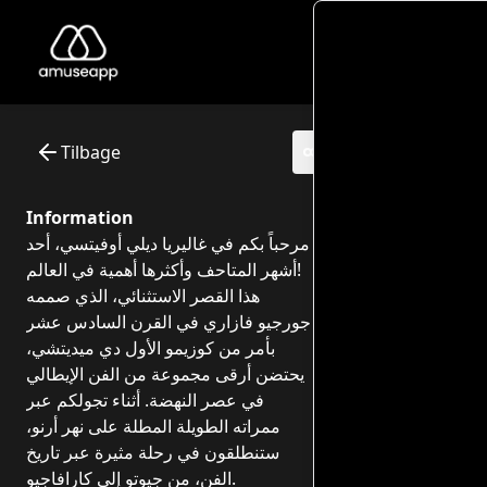
Scopriamo gli Uffizi! Un viaggio nell’arte - Per bambini
La Galleria degli Uffizi è uno dei musei più importanti del 
Museum: Galleria degli Uffizi
Interactive itinerary with audio guide - 0 points of interest
Tilbage
Information
مرحباً بكم في غاليريا ديلي أوفيتسي، أحد
أشهر المتاحف وأكثرها أهمية في العالم!
هذا القصر الاستثنائي، الذي صممه
جورجيو فازاري في القرن السادس عشر
بأمر من كوزيمو الأول دي ميديتشي،
يحتضن أرقى مجموعة من الفن الإيطالي
في عصر النهضة. أثناء تجولكم عبر
ممراته الطويلة المطلة على نهر أرنو،
ستنطلقون في رحلة مثيرة عبر تاريخ
الفن، من جيوتو إلى كارافاجيو.