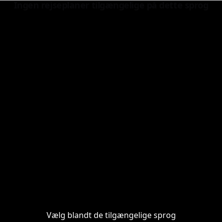
Ingen rejseplaner tilgængelige på dette sprog
mondo, pieno di storie, colori e meraviglie da scoprire. Dura
Galleria degli Uffizi
Vælg blandt de tilgængelige sprog