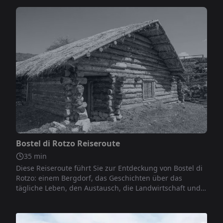
Jahrhundert v. Chr.
Nicht inbegriffen
Bostel di Rotzo Reiseroute
35
min
Diese Reiseroute führt Sie zur Entdeckung von Bostel di
Rotzo: einem Bergdorf, das Geschichten über das
tägliche Leben, den Austausch, die Landwirtschaft und
das Handwerk während der Eisenzeit erzählt.