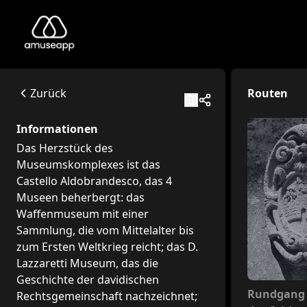
Polo Museale Arcidosso
Das Herzstück des Museumskomplexes ist das Castello Aldobr
Piaggetta del Castello, 3, 58031 Arcidosso GR, Italia
Zurück
Routen
Available itineraries
Rundgang durch das Schloss und seine Geschichte
Informationen
Dieser Rundgang konzentriert sich auf die Burg von Arcid
Das Herzstück des
Reiseroute Waffenmuseum
Museumskomplexes ist das
Dieser Rundgang führt den Besucher in die Entdeckung d
Castello Aldobrandesco, das 4
Reiseroute des David-Lazzaretti-Museums
Museen beherbergt: das
Dieser Rundgang konzentriert sich auf die mystische Figur 
Waffenmuseum mit einer
Rundgang Museum der mittelalterlichen Landschaft
Sammlung, die vom Mittelalter bis
Dieser Rundgang konzentriert sich auf den Museumsbereich,
zum Ersten Weltkrieg reicht; das D.
MACO Museumsrundgang
Lazzaretti Museum, das die
Dieser Rundgang konzentriert sich auf das MACO, das Muse
Geschichte der davidischen
Nicht inb
Rundgang
Rechtsgemeinschaft nachzeichnet;