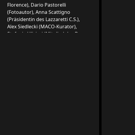
Florence), Dario Pastorelli
(Fotoautor), Anna Scattigno
(Präsidentin des Lazzaretti C.S.),
Alex Siedlecki (MACO-Kurator),
Stefania Ulivieri (Mitglied des D.
Lazzaretti Study)
Öffnungszeiten
Das ganze Jahr über geöffnet.
Informationen zu Tagen und Uhrzeiten
finden Sie auf der Webseite und in den
sozialen Kanälen
Tickets
Für Tickets und Ermäßigungen
besuchen Sie bitte die Website und die
sozialen Medien
Standort
Piaggetta del Castello, 3, 58031
Arcidosso GR, Italia
Soziale Medien