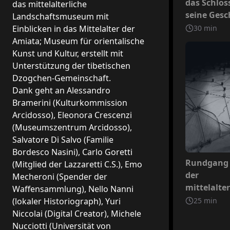
das Schlos
das mittelalterliche
seine Gesc
Landschaftsmuseum mit
30
min
Einblicken in das Mittelalter der
Amiata; Museum für orientalische
Kunst und Kultur, erstellt mit
Unterstützung der tibetischen
Dzogchen-Gemeinschaft.
Dank geht an Alessandro
Bramerini (Kulturkommission
Arcidosso), Eleonora Crescenzi
(Museumszentrum Arcidosso),
Salvatore Di Salvo (Familie
Bordesco Nasini), Carlo Goretti
Nicht inb
Rundgang
(Mitglied der Lazzaretti C.S.), Emo
der
Mecheroni (Spender der
mittelalte
Waffensammlung), Nello Nanni
Landschaf
25
min
(lokaler Historiograph), Yuri
Niccolai (Digital Creator), Michele
Nucciotti (Universität von