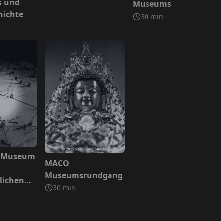
s und
Museums
hichte
30
min
egriffen
 Museum
Nicht inbegriffen
MACO
Museumsrundgang
rlichen
30
min
t