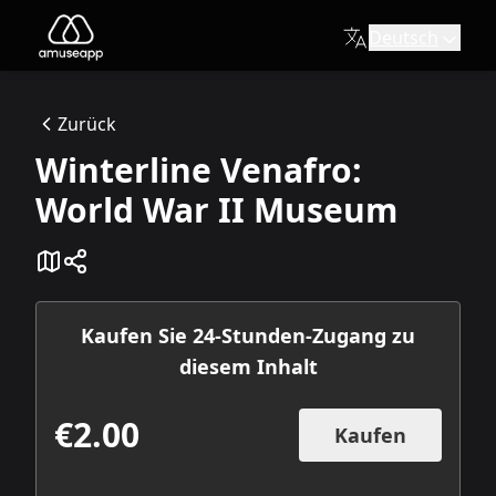
Deutsch
Winterline Venafro: World War II Museum
Das Winterline-Museum in Venafro bietet eine Reise zu de
Zurück
Vico redenzione, Palazzo De Utris, 86079, Venafro IS
Winterline Venafro:
Available itineraries
Eine Reise zu den Schauplätzen und Ereignissen des Zwei
World War II Museum
Kaufen Sie 24-Stunden-Zugang zu
diesem Inhalt
€2.00
Kaufen