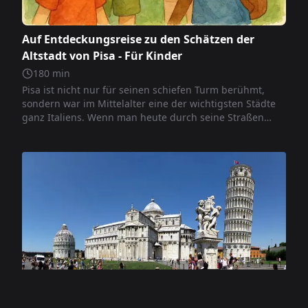
Auf Entdeckungsreise zu den Schätzen der
Altstadt von Pisa - Für Kinder
180
min
Pisa ist nicht nur für seinen schiefen Turm berühmt,
sondern war im Mittelalter eine der wichtigsten Städte
ganz Italiens. Wenn man heute durch seine Straßen
geht, kann man sich das Leben jener Zeiten noch gut
vorstellen: Pisa war ein äußerst geschäftiger Hafen, aber
auch ein Zentrum voller Kultur, Kunst und Spiritualität.
Mit diesem Itinerar unternehmen wir gemeinsam eine
Reise in die Zeit: Wir entdecken alte Kirchen, elegante
Palazzi, Statuen und viele Kuriositäten, die die
Geschichte einer wirklich besonderen Stadt erzählen.
Bereit zum Aufbruch? Pisa erwartet euch mit seinen
Wundern!