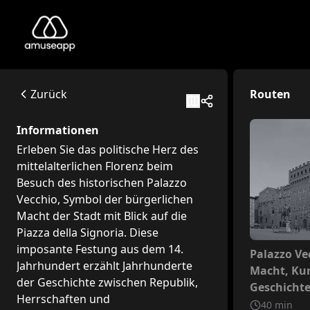
Palazzo Vecchio - Firenze
Erleben Sie das politische Herz des mittelalterlichen Flo
P.za della Signoria, 50122 Firenze FI
Zurück
Routen
Available itineraries
Reiseroute für Kinder: Eine Entdeckungsreise durch den Pa
Informationen
Hallo kleine Entdecker! Seid ihr bereit für eine fantastisc
Erleben Sie das politische Herz des
Palazzo Vecchio: Macht, Kunst und Geschichte in der Stadt
mittelalterlichen Florenz beim
Dieser Palast hat viele Namen getragen, und jeder einzelne
Besuch des historischen Palazzo
Vecchio, Symbol der bürgerlichen
Macht der Stadt mit Blick auf die
Piazza della Signoria. Diese
imposante Festung aus dem 14.
Nicht inb
Palazzo Ve
Jahrhundert erzählt Jahrhunderte
Macht, Ku
der Geschichte zwischen Republik,
Geschichte
Herrschaften und
Stadt der 
40
min