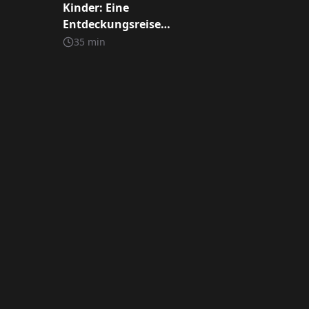
Kinder: Eine
Entdeckungsreise
durch den Palazzo
35
min
Vecchio