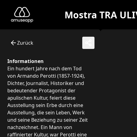
Allgemeine Route für Erwachsene
Diese allgemeine Route für ein erwachsenes Publikum ist 
Museum: Mostra TRA ULIVI E MARE - Alla scoperta di Armando
Der historische Kontext
Armando Perotti (1865-1924) lebte in einer Zeit großer Ve
Die Familie Perotti
Zurück
Camillo Gaetano Perotti, aus einer alten Adelsfamilie sta
Die Familie Miani
Informationen
Die Familie Miani, ursprünglich aus Venetien stammend, lie
Ein hundert Jahre nach dem Tod
Armandos Studien
von Armando Perotti (1857-1924),
In Bari schloss Armando Perotti seine ersten Studien ab un
Dichter, Journalist, Historiker und
Der Intellektuelle
bedeutender Protagonist der
Im ersten Jahrzehnt des 20. Jahrhunderts zog Perotti für e
apulischen Kultur, feiert diese
Liebe zu Apulien
Ausstellung sein Erbe durch eine
Auf der Suche nach einer kulturellen Heimat reiste Armando
Ausstellung, die sein Leben, Werk
Erinnerung und Identität
und seine Beziehung zu seiner Zeit
Armando Perotti war ein Hüter des historischen Gedächtniss
nachzeichnet. Ein Mann von
Aufrichtigkeit
raffinierter Kultur, war Perotti eine
In den Briefen und Postkarten von Armando Perotti tritt ei