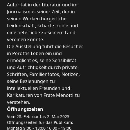
Autorität in der Literatur und im
Liebe
Journalismus seiner Zeit, der in
Für Armando Perotti war die Liebe eine Quelle der Lebensins
seinen Werken bürgerliche
Die Satire und Kunst von Bruder Menotti
Leidenschaft, scharfe Ironie und
Menotti Bianchi, bekannt als Bruder Menotti, wurde am 24. 
eine tiefe Liebe zu seinem Land
Der Reim, der Dichter und die verlassene Kindheit (12. Febr
vereinen konnte.
In dieser Karikatur porträtiert Bruder Menotti Armando Per
Die Ausstellung führt die Besucher
Verschiedene Persönlichkeiten (21. August 1902) und der ...
in Perottis Leben ein und
Diese farbige Lithographie zeigt die Redaktion der humorist
ermöglicht es, seine Sensibilität
Provinzausstellung (Mai 1900), Die Farce jedes Abends (191
und Aufrichtigkeit durch private
In dieser farbigen Lithographie sticht Saraceno unter den
Schriften, Familienfotos, Notizen,
Die nationalistische Kundgebung bei der Verkündigung des
seine Beziehungen zu
Diese farbige Tusche- und Aquarellzeichnung zeigt eine Pro
intellektuellen Freunden und
Armando Perotti präsentiert sein Buch Bari Ignota (1908) 
Karikaturen von Frate Menotti zu
Dieses farbige Aquarell hebt das berühmteste Werk des Bari
verstehen.
Berührt nicht den alten Hafen! (1910) und Hier wird nicht a
Öffnungszeiten
In diesem Aquarell leitet Armando Perotti eine Demonstrati
Mit kontinuierlicher Pumpe (1909) und die Bittere Adria (19
Vom 28. Februar bis 2. Mai 2025
Öffnungszeiten für das Publikum:
In dieser Zeichnung mit Bleistift und farbigem Aquarell wi
Montag 9:00 - 13:00 16:00 - 19:00