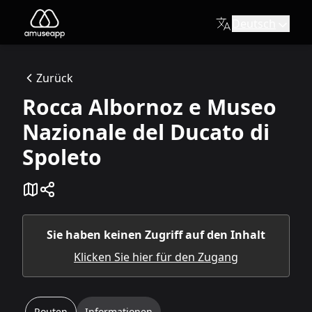
Deutsch
Rocca Albornoz e Museo Nazionale del Ducato di Spoleto
Die Rocca Albornoz wurde ab 1360 im Auftrag des spanisch
Zurück
Piazza Bernardino Campello, 1, 06049 Spoleto PG
Rocca Albornoz e Museo
Available itineraries
Reiseroute Rocca Albornoz und das Nationalmuseum des 
Nazionale del Ducato di
Willkommen zur Rocca Albornoz in Spoleto! Die Festung lieg
Spoleto
Sie haben keinen Zugriff auf den Inhalt
Klicken Sie hier für den Zugang
Routen
Informationen