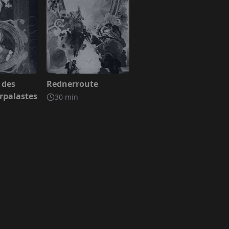
egriffen
Nicht inbegriffen
 des
Rednerroute
rpalastes
30
min