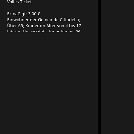
Volles Ticket
Ermäßigt: 3,00 €
Einwohner der Gemeinde Cittadella;
Über 65; Kinder im Alter von 4 bis 17
Jahren; Universitätsstudenten bis 26
Jahre und Gruppen von mindestens 10
Personen
Familie x4 Personen: 14,00 €
Eintritt für 2 Erwachsene und 2
Minderjährige
Frei
Behinderte mit Ausweis und für Kinder
im Alter von 0 bis 3 Jahren
Standort
Via Porte Bassanesi, 2, 35013
Cittadella PD, Italia
Soziale Medien