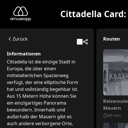
Cittadella Card: le Mura e i Luoghi della Cultura di Cittadella
Cittadella ist die einzige Stadt in Europa, die über einen
Via Porte Bassanesi, 2, 35013 Cittadella PD, Italia
Zurück
Routen
Available itineraries
Reiseroute der Mauern
Informationen
The Walls: Erleben Sie die Erfahrung eines „Spaziergangs durc
Cittadella ist die einzige Stadt in
Theaterroute
Europa, die über einen
Das Teatro Sociale: Bewundern Sie das verborgene „Juwel“ 
mittelalterlichen Spazierweg
Reiseroute der Kathedrale
verfügt, der eine elliptische Form
Das Dommuseum: Besuchen Sie einen Ort voller Kunstwerk
hat und vollständig begehbar ist.
Reiseroute des Prätorianerpalastes
Aus 15 Metern Höhe können Sie
Der Prätorianerpalast: Tauchen Sie ein in die Renaissance-
Nicht inb
Reiseroute
ein einzigartiges Panorama
Rednerroute
Mauern
bewundern. Innerhalb und
Das Oratorium des Erlösers: Betreten Sie diese kostbare 
45
min
außerhalb der Mauern gibt es
auch andere verborgene Orte,