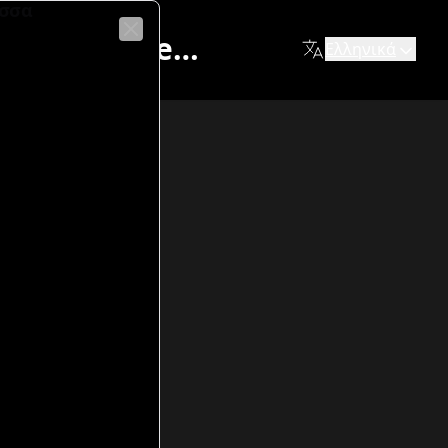
ώσσα
Cittadella Card: le Mura e i Luoghi della Cultura di Cittadella
Ελληνικά
Close
he Form hat und vollständig begehbar ist. Aus 15 Metern Hö