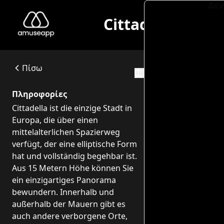
Δεν
Cittadella Card: le Mura e i Luoghi della Cultura di Cittadella
Cittadella ist die einzige Stadt in Europa, die über einen
Via Porte Bassanesi, 2, 35013 Cittadella PD, Italia
Πίσω
Διαδρομές
Πληροφορίες
Cittadella ist die einzige Stadt in
Europa, die über einen
mittelalterlichen Spazierweg
verfügt, der eine elliptische Form
hat und vollständig begehbar ist.
Aus 15 Metern Höhe können Sie
ein einzigartiges Panorama
bewundern. Innerhalb und
außerhalb der Mauern gibt es
auch andere verborgene Orte,