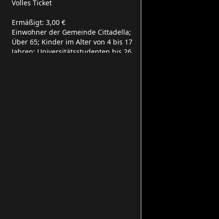
Volles Ticket
Ermäßigt: 3,00 €
Einwohner der Gemeinde Cittadella;
Über 65; Kinder im Alter von 4 bis 17
Jahren; Universitätsstudenten bis 26
Jahre und Gruppen von mindestens 10
Personen
Familie x4 Personen: 14,00 €
Eintritt für 2 Erwachsene und 2
Minderjährige
Frei
Behinderte mit Ausweis und für Kinder
im Alter von 0 bis 3 Jahren
Τοποθεσία
Via Porte Bassanesi, 2, 35013
Cittadella PD, Italia
Κοινωνικά Δίκτυα