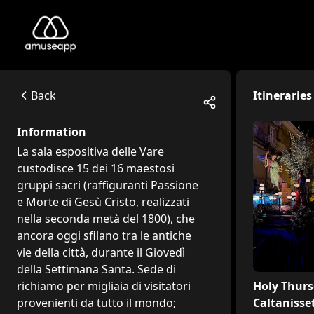
Sala Espositiva delle Vare
La sala espositiva delle Vare custodisce 15 dei 16 maestosi g
Via Napoleone Colajanni, 93100 Caltanissetta CL, Italia
Back
Itineraries
Available itineraries
Holy Thursday in Caltanissetta
Information
Holy Thursday in Caltanissetta has its roots in the late 18
La sala espositiva delle Vare
custodisce 15 dei 16 maestosi
gruppi sacri (raffiguranti Passione
e Morte di Gesù Cristo, realizzati
nella seconda metà del 1800), che
ancora oggi sfilano tra le antiche
vie della città, durante il Giovedì
della Settimana Santa. Sede di
Holy Thurs
richiamo per migliaia di visitatori
Caltanisse
provenienti da tutto il mondo;