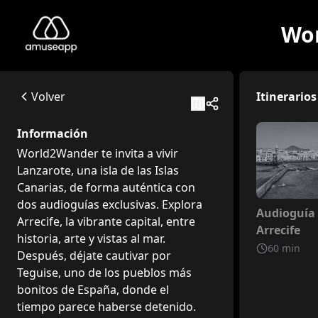
Wor
World2Wander Lanzarote - Arrecife
World2Wander te invita a vivir Lanzarote, una isla de las I
C. Isla de Lobos, 8, 35508 Costa Teguise, Las Palmas, Spagna
Volver
Itinerarios
Available itineraries
Audioguía de Arrecife
Información
Este itinerario propuesto por World2Wander lo llevará a la z
World2Wander te invita a vivir
Lanzarote, una isla de las Islas
Canarias, de forma auténtica con
dos audioguías exclusivas. Explora
No inclui
Audioguía
Arrecife, la vibrante capital, entre
Arrecife
historia, arte y vistas al mar.
60
min
Después, déjate cautivar por
Teguise, uno de los pueblos más
bonitos de España, donde el
tiempo parece haberse detenido.