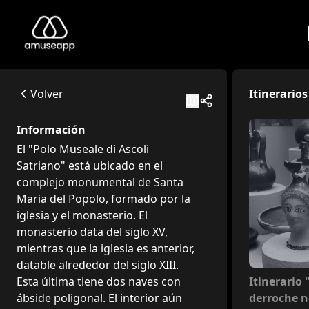
Polo Museale Ascoli Satriano
El "Polo Museale di Ascoli Satriano" está ubicado en el com
Via Santa Maria del Popolo, 68, 71022 Ascoli Satriano FG, Italia
Volver
Itinerarios
Available itineraries
Itinerario "El derroche necesario. El lujo en las tumbas de A
Información
Este itinerario acompaña a los visitantes en el descubrimien
El "Polo Museale di Ascoli
Itinerario "Las policromías de lo sublime"
Satriano" está ubicado en el
La sala de la exposición permanente titulada "Las policrom
complejo monumental de Santa
Itinerario Museo Diocesano
Maria del Popolo, formado por la
El Museo Diocesano de Ascoli Satriano presenta un itinerari
iglesia y el monasterio. El
monasterio data del siglo XV,
mientras que la iglesia es anterior,
datable alrededor del siglo XIII.
No inclui
Itinerario 
Esta última tiene dos naves con
derroche n
ábside poligonal. El interior aún