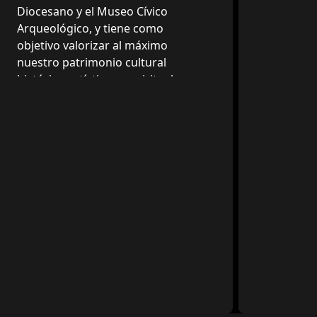
Diocesano y el Museo Cívico
Arqueológico, y tiene como
objetivo valorizar al máximo
nuestro patrimonio cultural
histórico-artístico y espiritual.
Horarios de apertura
De martes a viernes: 09.30-12.30/15.30-
18.00
Sábados y festivos: 09.30-12.30/15.30-
19.30
Cerrado los lunes no festivos y el 1 de
enero.
Entradas
Completa: € 5
Reducida: € 3. Primer domingo del
mes, niños de 7 a 14 años, estudiantes
universitarios, personas mayores de 65
años, profesores.
Gratuita: para todos los ciudadanos
residentes en Ascoli Satriano,