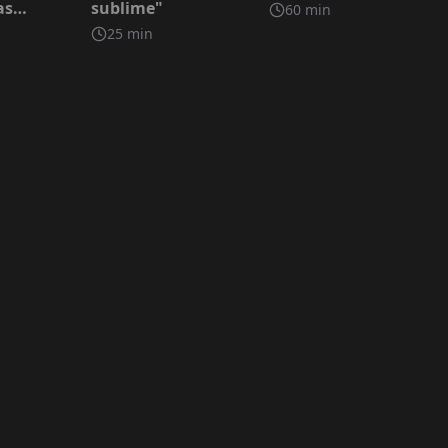
as
sublime"
60
min
Ascoli
25
min