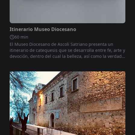
No incluido
Itinerario Museo Diocesano
60
min
El Museo Diocesano de Ascoli Satriano presenta un
itinerario de catequesis que se desarrolla entre fe, arte y
devoción, dentro del cual la belleza, así como la verdad,
es lo que infunde alegría en el corazón de los hombres,
como una joya preciosa que resiste el desgaste del
tiempo y une a las generaciones, haciéndolas
comunicarse en la admiración de lo que eleva a Dios.