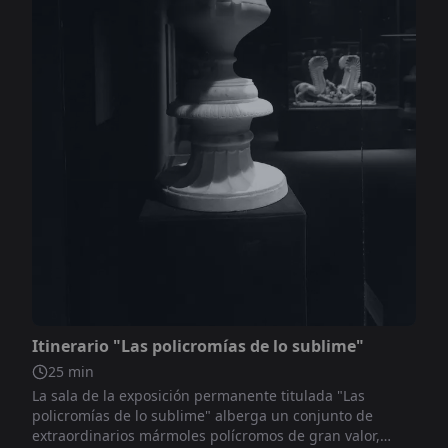
No incluido
Itinerario "Las policromías de lo sublime"
25
min
La sala de la exposición permanente titulada "Las
policromías de lo sublime" alberga un conjunto de
extraordinarios mármoles polícromos de gran valor,