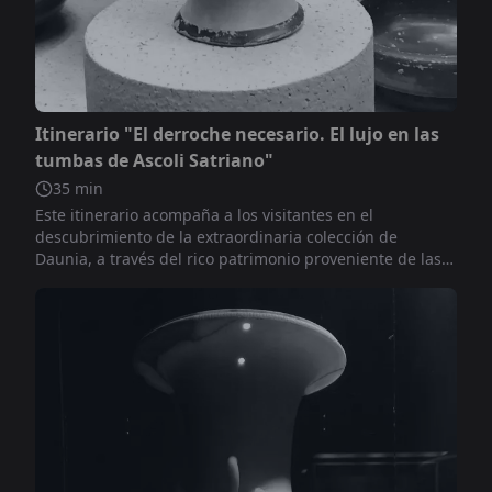
No incluido
Itinerario "El derroche necesario. El lujo en las
tumbas de Ascoli Satriano"
35
min
Este itinerario acompaña a los visitantes en el
descubrimiento de la extraordinaria colección de
Daunia, a través del rico patrimonio proveniente de las
áreas arqueológicas del territorio