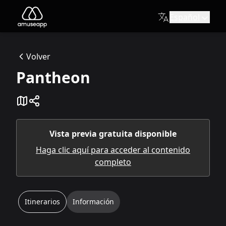
Español
Pantheon
Descripción
Volver
Piazza della Rotonda, 00186 Roma RM
Pantheon
Available itineraries
Panteón: armonía entre Tierra y Ciel
El Panteón es uno de los lugares más fascinantes de Roma: n
Descubriendo el Panteón
¡Hola chicos! Este itinerario está dedicado al descubrimien
Vista previa gratuita disponible
Haga clic aquí para acceder al contenido
completo
Itinerarios
Información