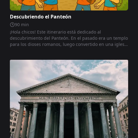
Descubriendo el Panteón
90
min
¡Hola chicos! Este itinerario está dedicado al
descubrimiento del Panteón. En el pasado era un templo
para los dioses romanos, luego convertido en una iglesia
cristiana. Hoy en día es uno de los lugares más visitados
de Roma. Paseando por su interior descubrirás
curiosidades sobre su arquitectura, la gran cúpula, el
óculo abierto al cielo y los muchos símbolos que cuentan
dos mil años de historia.