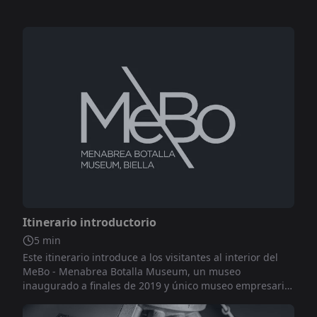
No incluido
Itinerario introductorio
5
min
Este itinerario introduce a los visitantes al interior del
MeBo - Menabrea Botalla Museum, un museo
inaugurado a finales de 2019 y único museo empresarial
italiano que alberga la historia de dos empresas bajo el
mismo techo, Birra Menabrea y Botalla Formaggi.