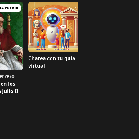
TA PREVIA
Chatea con tu guía
virtual
errero –
 en los
Julio II