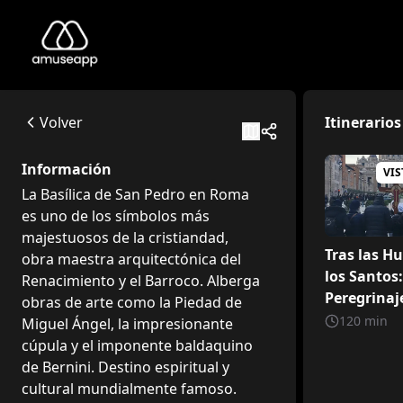
Basilica di San Pietro
La Basílica de San Pedro en Roma es uno de los símbolos má
Piazza San Pietro, 00120, Città del Vaticano
Volver
Itinerarios
Available itineraries
Tras las Huellas de los Santos: Un Peregrinaje Espiritual en 
Información
VIS
Itinerario espiritual pensado para los peregrinos
La Basílica de San Pedro en Roma
Búsqueda del Tesoro en la Basílica
es uno de los símbolos más
Un recorrido diseñado para familias y niños para descubrir 
majestuosos de la cristiandad,
Michelangelo, Bernini y los maestro
Tras las Hu
obra maestra arquitectónica del
Una ruta para los expertos en arte.
los Santos
Renacimiento y el Barroco. Alberga
El Papa Guerrero – La Basílica en los Tiempos de Julio II
Peregrinaj
obras de arte como la Piedad de
La Basílica contada por su constructor, el papa Julio II.
Espiritual 
120
min
Miguel Ángel, la impresionante
Basílica d
cúpula y el imponente baldaquino
de Bernini. Destino espiritual y
cultural mundialmente famoso.