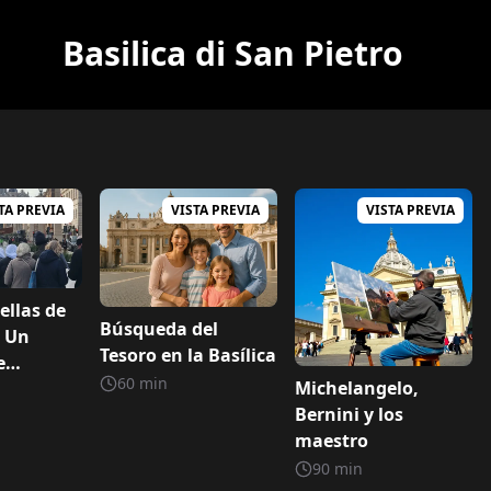
Basilica di San Pietro
s majestuosos de la cristiandad, obra maestra arquitectón
la Basílica de San Pedr
TA PREVIA
VISTA PREVIA
VISTA PREVIA
los secretos de la Basílica de San Pedro.
ellas de
Búsqueda del
: Un
Tesoro en la Basílica
e
60
min
Michelangelo,
en la
Bernini y los
e San Pedr
maestro
90
min