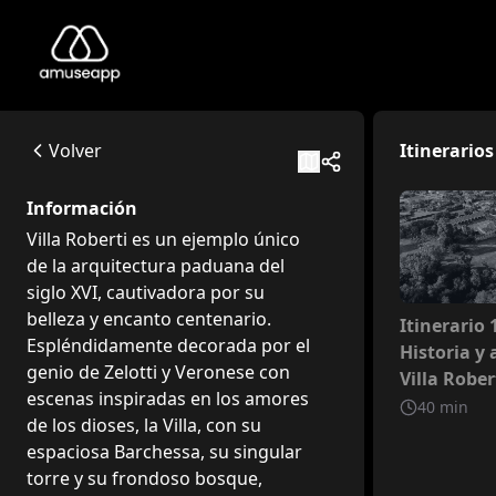
Villa Roberti
Villa Roberti es un ejemplo único de la arquitectura paduan
Via Roma, 96, 35020 Brugine PD, Italia
Volver
Itinerarios
Available itineraries
Itinerario 1 - Historia y arte de Villa Roberti
Información
Este itinerario nos lleva a descubrir Villa Roberti en Brug
Villa Roberti es un ejemplo único
de la arquitectura paduana del
siglo XVI, cautivadora por su
belleza y encanto centenario.
No inclui
Itinerario 1
Espléndidamente decorada por el
Historia y 
genio de Zelotti y Veronese con
Villa Rober
escenas inspiradas en los amores
40
min
de los dioses, la Villa, con su
espaciosa Barchessa, su singular
torre y su frondoso bosque,