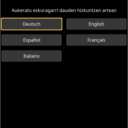
Aukeratu eskuragarri dauden hizkuntzen artean
Deutsch
English
Español
Français
Italiano