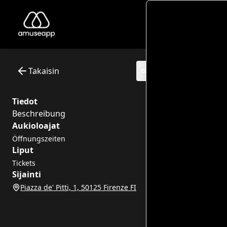
Palazzo Pitti: nel cuore della Firenze medicea
Palazzo Pitti, imponente residenza nobiliare situata sulla sp
Museum: Palazzo Pitti
Interactive itinerary with audio guide - 0 points of interest
Takaisin
Tiedot
Beschreibung
Aukioloajat
Öffnungszeiten
Liput
Tickets
Sijainti
Piazza de' Pitti, 1, 50125 Firenze FI