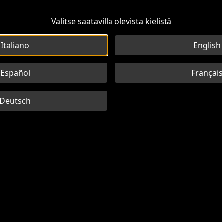
Valitse saatavilla olevista kielistä
Italiano
English
Español
Françai
Deutsch