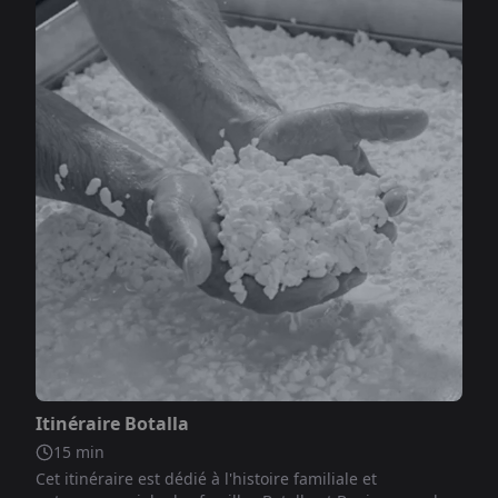
Non inclus
Itinéraire Botalla
15
min
Cet itinéraire est dédié à l'histoire familiale et