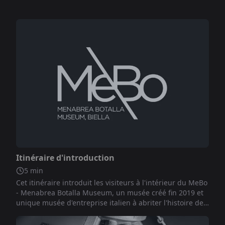
Non inclus
Itinéraire d'introduction
5
min
Cet itinéraire introduit les visiteurs à l'intérieur du MeBo
- Menabrea Botalla Museum, un musée créé fin 2019 et
unique musée d'entreprise italien à abriter l'histoire de
deux entreprises sous le même toit, Birra Menabrea et
Botalla Formaggi.