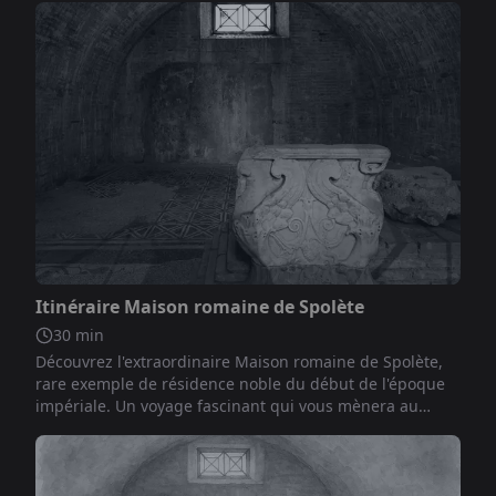
Non inclus
Itinéraire Maison romaine de Spolète
30
min
Découvrez l'extraordinaire Maison romaine de Spolète,
rare exemple de résidence noble du début de l'époque
impériale. Un voyage fascinant qui vous mènera au
cœur de la vie quotidienne et publique d'un important
citoyen romain, entre espaces représentatifs et lieux
plus intimes, dans l'un des contextes archéologiques les
plus évocateurs de l'Ombrie.