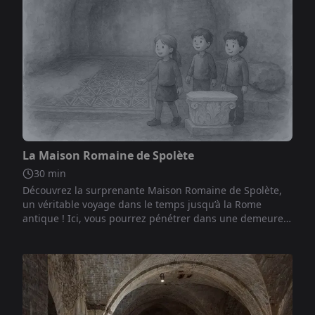
Non inclus
La Maison Romaine de Spolète
30
min
Découvrez la surprenante Maison Romaine de Spolète,
un véritable voyage dans le temps jusqu’à la Rome
antique ! Ici, vous pourrez pénétrer dans une demeure
patricienne vieille de deux mille ans, ayant appartenu à
un important citoyen romain, et découvrir à quoi
ressemblait sa maison. En déambulant dans les
différentes pièces, vous pourrez imaginer la vie
quotidienne : les invités reçus dans les élégants salons,
les mosaïques colorées sous vos pieds, et les espaces