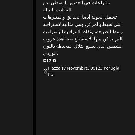
بالنزاعات في العصور الوسطى بين
العائلات النبيلة.
تشمل الجولة أيضاً الحدائق والمتنزهات
التي تحيط بالمركز، وهي مثالية لاستراحة
وسط الطبيعة، ونقاط المراقبة البانورامية
التي يمكن منها الاستمتاع بمشاهدة غروب
الشمس الذي يصبغ التلال المحيطة باللون
الوردي.
מיקום
Piazza IV Novembre, 06123 Perugia
PG