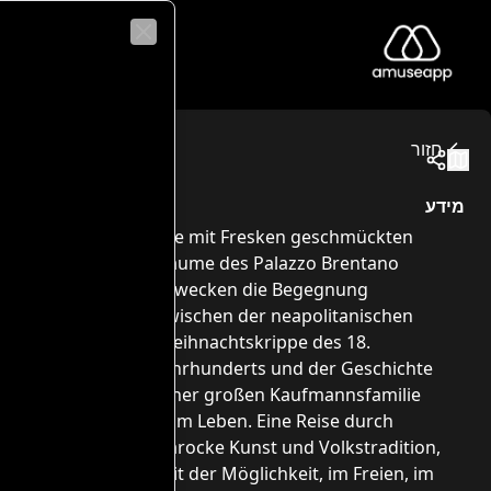
o Brentano
Close
I Grandi Maestri del Presepio - Palazzo Brentan
 im 17. Jahrhundert in die Hauptstädte Europas aufbrache
Via Fratelli Brentano, 39, 22016, Tremezzin
חזור
מסלולים
מידע
Die mit Fresken geschmückten
Räume des Palazzo Brentano
erwecken die Begegnung
zwischen der neapolitanischen
Weihnachtskrippe des 18.
Jahrhunderts und der Geschichte
einer großen Kaufmannsfamilie
zum Leben. Eine Reise durch
barocke Kunst und Volkstradition,
mit der Möglichkeit, im Freien, im