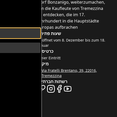
Dorf Bonzanigo, weiterzumachen,
um die Kaufleute von Tremezzina
zu entdecken, die im 17.
Jahrhundert in die Hauptstädte
Europas aufbrachen
h
שעות פתיחה
Geöffnet vom 8. Dezember bis zum 18.
Januar
s
כרטיסים
Freier Eintritt
מיקום
Via Fratelli Brentano, 39, 22016,
Tremezzina
רשתות חברתיות