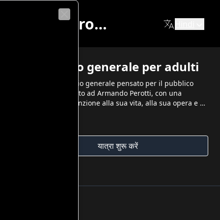
 alla sua vita, alla sua opera e al rapporto con il suo temp
Mostra TRA ULIVI E MARE - Alla scoperta di Armando Perotti, con lettere e ricordi
Hindi
Close
Itinerario generale per adulti
Questo itinerario generale pensato per il pubblico
adulto è dedicato ad Armando Perotti, con una
particolare attenzione alla sua vita, alla sua opera e al
rapporto con il suo tempo
और दिखाएं
यात्रा शुरू करें
60
min
दर्शन मार्ग