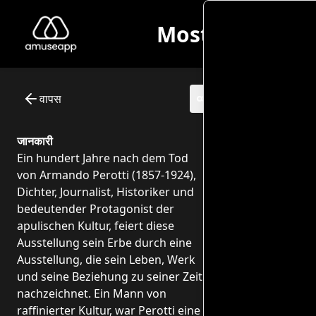
Itinerario generale per adulti
Questo itinerario generale pensato per il pubblico adulto è
Museum: Mostra TRA ULIVI E MARE - Alla scoperta di Armando
Interactive itinerary with audio guide - 0 points of interest
वापस
जानकारी
Ein hundert Jahre nach dem Tod
von Armando Perotti (1857-1924),
Dichter, Journalist, Historiker und
bedeutender Protagonist der
apulischen Kultur, feiert diese
Ausstellung sein Erbe durch eine
Ausstellung, die sein Leben, Werk
und seine Beziehung zu seiner Zeit
nachzeichnet. Ein Mann von
raffinierter Kultur, war Perotti eine