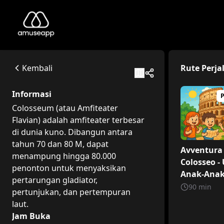
Colosseo
Colosseum (atau Amfiteater Flavian) adalah amfiteater te
Piazza del Colosseo, 1
Kembali
Rute Perja
Available itineraries
Avventura al Colosseo - Untuk Anak-Anak
Informasi
Halo para penjelajah cilik! Mari kita mulai perjalanan k
Colosseum (atau Amfiteater
Flavian) adalah amfiteater terbesar
di dunia kuno. Dibangun antara
tahun 70 dan 80 M, dapat
Avventura 
menampung hingga 80.000
Colosseo -
penonton untuk menyaksikan
Anak-Ana
pertarungan gladiator,
90
min
pertunjukan, dan pertempuran
laut.
Jam Buka