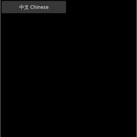
中文 Chinese
Obrolan dengan pemandu virtual Anda
Lakukan dialog dengan chatbot berbasis AI yang akan
menjawab semua pertanyaan Anda