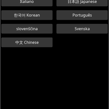
Italiano
日本語 Japanese
Dukung AA TEST MUVE AA dengan
한국어 Korean
Português
donasi
Bantu AA TEST MUVE AA dan dukung aktivitasnya dengan
donasi kecil yang mudah
slovenščina
Svenska
Baca selengkapnya
中文 Chinese
Donasi sekarang!
Bagikan