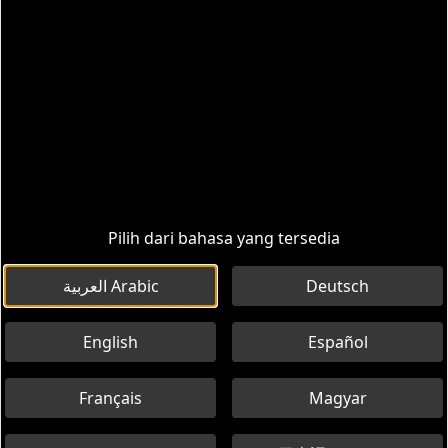
Donasi
Rute Perjalanan
Informasi
Dukung AA TEST MUVE AA dengan
donasi
Bantu AA TEST MUVE AA dan dukung aktivitasnya dengan
donasi kecil yang mudah
Baca selengkapnya
Pilih dari bahasa yang tersedia
العربية Arabic
Deutsch
English
Español
Donasi sekarang!
Français
Magyar
Bagikan