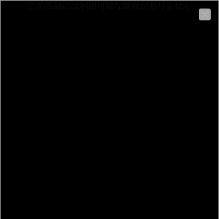
この言語には利用可能な旅程がありません
日本語
Clo
Pozzo della Cava
Der Archäologische Komplex des Pozzo della Cava ist ein Ab
戻る
Via della Cava, 28, 05018 Orvieto TR
Pozzo della Cava
ルート
情報