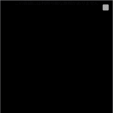
この言語には利用可能な旅程がありません
日本語
Clo
Bettona
Beschreibung:
戻る
Piazza Cavour 14, 06084 Bettona PG
Bettona
ルート
情報