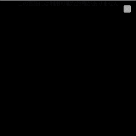
この言語には利用可能な旅程がありません
日本語
Clo
Chiesa di San Giovanni Bosco - Opere di Franco Fiabane
The Church of San Giovanni Bosco in Belluno stands in a squ
戻る
Chiesa di San Giovanni Bosco - Baldenich Piazza S. Giovanni Bo
Chiesa di San Giovanni
Bosco - Opere di Franco
Fiabane
ルート
情報