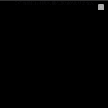
この言語には利用可能な旅程がありません
日本語
Clo
Prato della Valle
Beschreibung:
戻る
Prato della Valle, 35141 Padova PD
Prato della Valle
ルート
情報