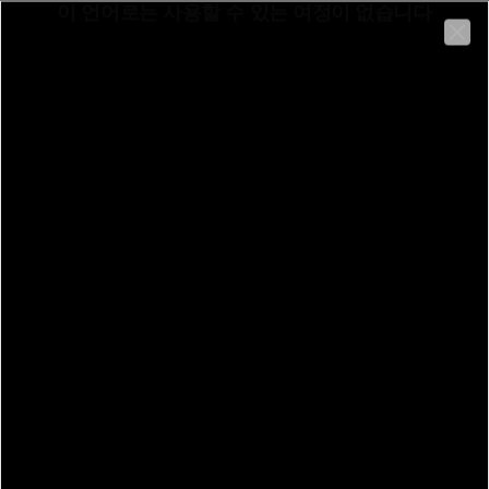
이 언어로는 사용할 수 있는 여정이 없습니다
한국어
Clo
Bettona
Beschreibung:
뒤로
Piazza Cavour 14, 06084 Bettona PG
Bettona
여행 코스
정보