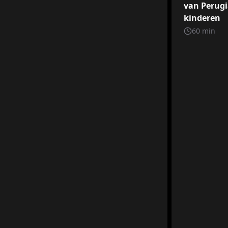
van Perugi
kinderen
60
min