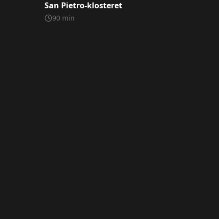
San Pietro-klosteret
90
min