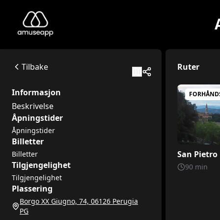
Abbazia di San Pietro - Perugia
Beskrivelse
Borgo XX Giugno, 74, 06126 Perugia PG
Tilbake
Ruter
Available itineraries
San Pietro kloster
Informasjon
FORHÅND
Med denne reiseruten vil dere oppdage San Pietro-klostere
Beskrivelse
En spesiell reise til San Pietro-klosteret
Åpningstider
Klar for å dra på et eventyr i hjertet av Perugia? Klostere
Åpningstider
Billetter
San Pietro
Billetter
Tilgjengelighet
90
min
Tilgjengelighet
Plassering
Borgo XX Giugno, 74, 06126 Perugia
PG