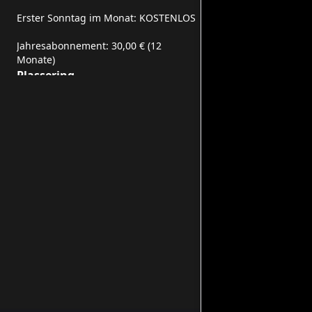
Erster Sonntag im Monat: KOSTENLOS
Jahresabonnement: 30,00 € (12
Monate)
Plassering
Piazza Rinascimento, 13, 61029
Urbino PU, Italia
Sosiale medier