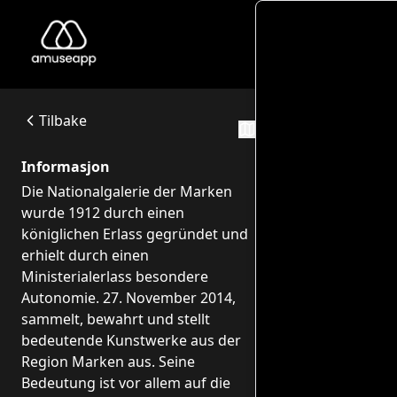
G
Galleria Nazionale delle Marche
Die Nationalgalerie der Marken wurde 1912 durch einen kön
Piazza Rinascimento, 13, 61029 Urbino PU, Italia
Tilbake
Ruter
Informasjon
Die Nationalgalerie der Marken
wurde 1912 durch einen
königlichen Erlass gegründet und
erhielt durch einen
Ministerialerlass besondere
Autonomie. 27. November 2014,
sammelt, bewahrt und stellt
bedeutende Kunstwerke aus der
Region Marken aus. Seine
Bedeutung ist vor allem auf die