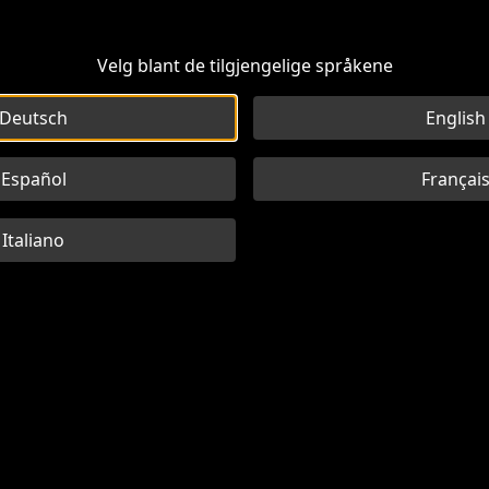
Velg blant de tilgjengelige språkene
Deutsch
English
Español
Françai
Italiano