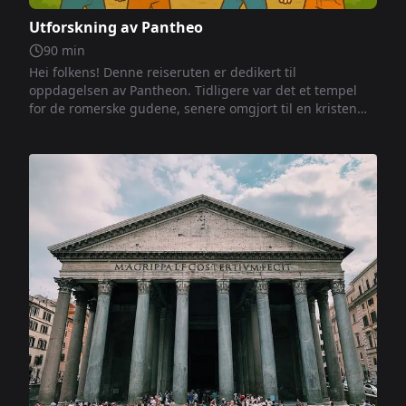
Utforskning av Pantheo
90
min
Hei folkens! Denne reiseruten er dedikert til
oppdagelsen av Pantheon. Tidligere var det et tempel
for de romerske gudene, senere omgjort til en kristen
kirke. I dag er det et av de mest besøkte stedene i Roma.
Når du går rundt inne, vil du oppdage interessante fakta
om arkitekturen, den store kuppelen, det åpne oculum
mot himmelen og de mange symbolene som forteller to
tusen år med historie.