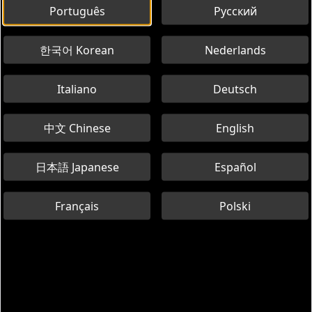
Português
Русский
한국어 Korean
Nederlands
Italiano
Deutsch
中文 Chinese
English
日本語 Japanese
Español
Français
Polski