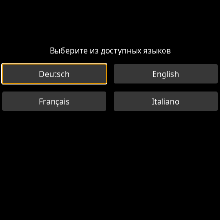
У вас уже есть код или QR-код? Нажмите здесь
для доступа
Выберите из доступных языков
Маршруты
Информация
Deutsch
English
Français
Italiano