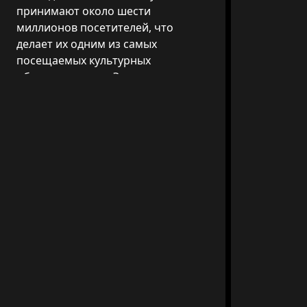
принимают около шести
миллионов посетителей, что
делает их одним из самых
посещаемых культурных
объектов в мире. Это место, где
искусство, вера и история
переплетаются неповторимым и
уникальным образом.
Часы работы
8:00 - 20:00 (последний вход в 18:00)
Местоположение
00120 Città del Vaticano