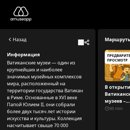
Musei Vaticani
Ватиканские музеи — один из крупнейших и наиболее зн
00120 Città del Vaticano
Назад
Маршрут
Available itineraries
В открытие Ватиканских музеев – Путешествие для всей
Информация
ПРЕДВАРИТ
Добро пожаловать в особое путешествие, созданное для
ПРОСМОТР
Ватиканские музеи — один из
Ватиканские музеи
крупнейших и наиболее
Ватиканские музеи представляют собой одну из самых 
значимых музейных комплексов
Музеи Ватикана — краткий маршрут
мира, расположенный на
Ватиканские музеи представляют собой одну из самых 
В открыт
территории государства Ватикан
Ватиканс
в Риме. Основанные в XVI веке
музеев –
Папой Юлием II, они собрали
Путешест
90
min
более двух тысяч лет истории
всей семь
искусства и культуры. Коллекция
насчитывает свыше 70 000