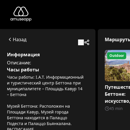
Bettona
Описание:
Piazza Cavour 14, 06084 Bettona PG
Назад
Маршрут
Available itineraries
Путешествие по Беттоне: искусство, история и природа
Информация
Outdoor
Увлекательное путешествие по истории, духовности и 
Описание:
Маленькие исследователи в Беттоне: деревня с тысячей
Часы работы
Приготовьтесь к приключению в сердце маленького горо
Часы работы: I.A.T. Информационный
и туристический центр Беттона при
Путешест
муниципалитете – Площадь Кавур 14
Беттоне:
– Беттона
искусство
Музей Беттона: Расположен на
история и
45
min
Площади Кавур, Музей города
природа
Беттона находится в Палаццо
Подеста и Палаццо Бьянкалана.
РАСПИСАНИЕ