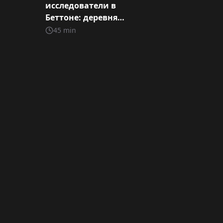
исследователи в
Беттоне: деревня с
тысячей историй
45
min